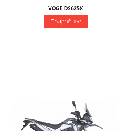
VOGE DS625X
Подробнее
оцикл
оса