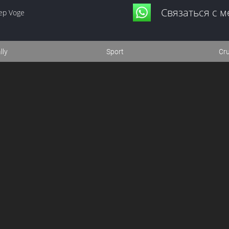
Связаться с 
ер Voge
lly
Sport
Cru